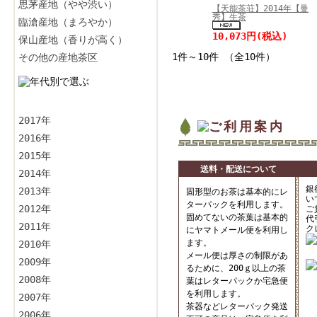
思茅産地（やや渋い）
【天能茶荘】2014年【曼
秀】生茶
臨滄産地（まろやか）
10,073円
(税込)
保山産地（香りが高く）
1件～10件 （全10件）
その他の産地茶区
2017年
2016年
2015年
送料・配送について
2014年
銀
2013年
固形型のお茶は基本的にレ
い
ターパックを利用します。
2012年
ご
固めてないの茶葉は基本的
代
2011年
ク
にヤマトメール便を利用し
ます。
2010年
メール便は厚さの制限があ
2009年
るために、200ｇ以上の茶
2008年
葉はレターパックか宅急便
を利用します。
2007年
茶器などレターパック発送
2006年