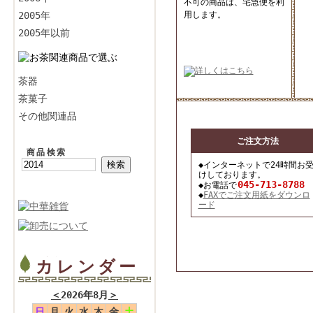
不可の商品は、宅急便を利
2005年
用します。
2005年以前
茶器
茶菓子
その他関連品
ご注文方法
商品検索
◆インターネットで24時間お
けしております。
045-713-8788
◆お電話で
◆
FAXでご注文用紙をダウンロ
ード
カレンダー
＜
2026年8月
＞
日
月
火
水
木
金
土