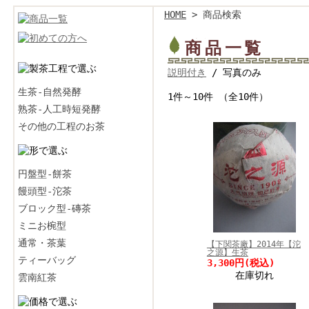
HOME
> 商品検索
商品一覧
説明付き
/ 写真のみ
生茶-自然発酵
1件～10件 （全10件）
熟茶-人工時短発酵
その他の工程のお茶
円盤型-餅茶
饅頭型-沱茶
ブロック型-磚茶
ミニお椀型
通常・茶葉
【下関茶廠】2014年【沱
之源】生茶
ティーバッグ
3,300円
(税込)
在庫切れ
雲南紅茶