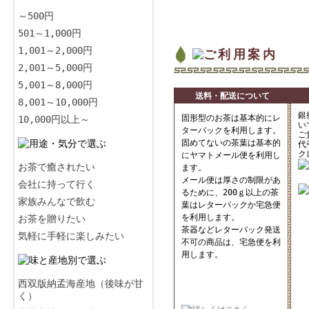
～500円
501～1,000円
1,001～2,000円
2,001～5,000円
5,001～8,000円
送料・配送について
8,001～10,000円
銀
固形型のお茶は基本的にレ
10,000円以上～
い
ターパックを利用します。
ご
固めてないの茶葉は基本的
代
ク
にヤマトメール便を利用し
お茶で癒されたい
ます。
メール便は厚さの制限があ
会社に持って行く
るために、200ｇ以上の茶
家族みんなで飲む
葉はレターパックか宅急便
を利用します。
お茶を贈りたい
茶器などレターパック発送
気軽に手軽に楽しみたい
不可の商品は、宅急便を利
用します。
西双版納孟海産地（後味が甘
く）