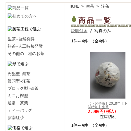
HOME
>
生茶
> 沱茶
商品一覧
説明付き
/ 写真のみ
生茶-自然発酵
1件～4件 （全4件）
熟茶-人工時短発酵
その他の工程のお茶
円盤型-餅茶
饅頭型-沱茶
ブロック型-磚茶
ミニお椀型
通常・茶葉
【下関茶廠】2018年【下
関特沱】生茶
ティーバッグ
2,980円
(税込)
在庫切れ
雲南紅茶
1件～4件 （全4件）