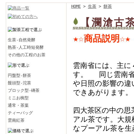
HOME
>
生茶
>
餅茶
【瀾滄古茶
★☆商品説明☆★
生茶-自然発酵
熟茶-人工時短発酵
その他の工程のお茶
雲南省には、主に
す。 同じ雲南省
円盤型-餅茶
や日照の影響の違
饅頭型-沱茶
ブロック型-磚茶
できあがります。
ミニお椀型
通常・茶葉
四大茶区の中の思
ティーバッグ
アル茶です。大規
雲南紅茶
なプーアル茶を生