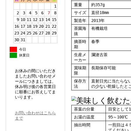
重量
約357g
1
サイズ
直径18mm
2
3
4
5
6
7
8
9
10
11
12
13
14
15
製造年
2013年
16
17
18
19
20
21
22
茶園海
有機栽培
23
24
25
26
27
28
29
抜
30
31
摘茶時
春季
期
今日
生産メ
瀾滄古茶
休業日
ーカー
賞味期
長期保存可能
お休みの間にいただき
限
ましたお問い合わせメ
保存方
直射日光に当たらな
ールにつきましては、
法
の少ない乾燥したと
休み明け後の各営業日
に順番にお答えしてま
いります。
茶葉の分量
目安として1
お問い合わせはこちら
お湯の温度
95～100℃
まで
抽出時間
一煎目は４
てください