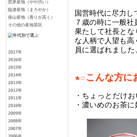
思茅産地（やや渋い）
臨滄産地（まろやか）
国営時代に尽力し
保山産地（香りが高く）
７歳の時に一般社
その他の産地茶区
果たして社長とな
な人柄で人望も高
員に選ばれました
2017年
2016年
2015年
★☆こんな方に
2014年
2013年
2012年
・ちょっとだけお
2011年
・濃いめのお茶に
2010年
2009年
2008年
2007年
2006年