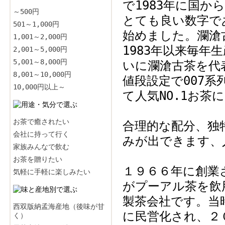
で1983年に国
～500円
とても良い数字で
501～1,000円
始めました。瀾滄
1,001～2,000円
1983年以来毎年
2,001～5,000円
5,001～8,000円
いに瀾滄古茶を代
8,001～10,000円
値段設定で007系
10,000円以上～
て人気NO.1お茶
お茶で癒されたい
合理的な配分、独
会社に持って行く
みが出できます、
家族みんなで飲む
お茶を贈りたい
１９６６年に創業
気軽に手軽に楽しみたい
がプーアル茶を飲
製茶会社です。当
西双版納孟海産地（後味が甘
に民営化され、２
く）