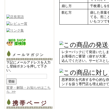
崩し方
千枚通しを
飲む方
崩した茶葉
てる。煎こ
いもコツで
レターパックにて発送いたし
メールマガジン
お客様のご要望（崩すが大変
込んでください。サービスと
下記にメールアドレスを入力
し登録ボタンを押して下さ
い。
思茅茶区を代表する中心的な
ンドを扱う専門店も増え続け
変更・解除・お知らせはこち
ら >>
携帯ページ