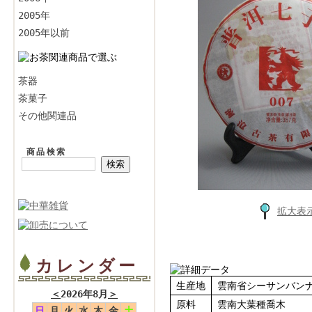
2005年
2005年以前
茶器
茶菓子
その他関連品
商品検索
拡大表
カレンダー
生産地
雲南省シーサンバン
＜
2026年8月
＞
原料
雲南大葉種喬木
日
月
火
水
木
金
土